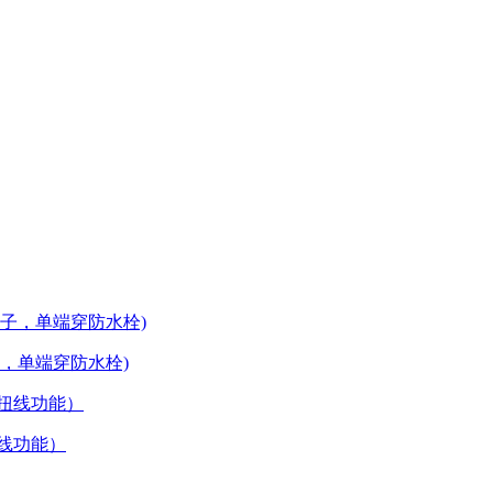
子，单端穿防水栓)
扭线功能）