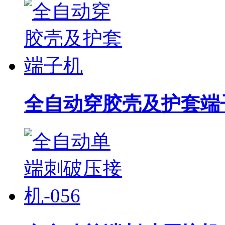
全自动穿胶壳及护套端