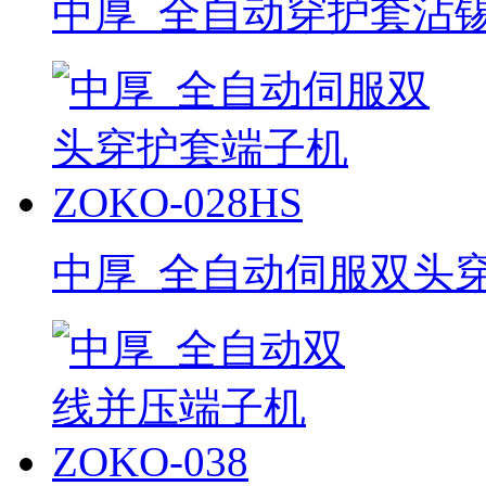
中厚_全自动穿护套沾锡端
中厚_全自动伺服双头穿护