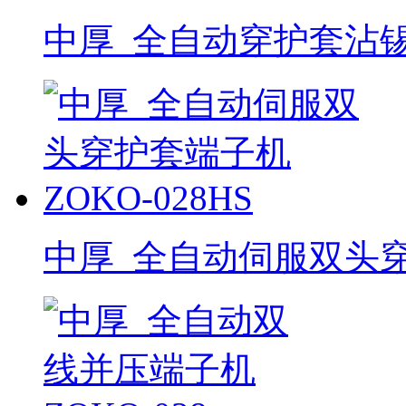
中厚_全自动穿护套沾锡端
中厚_全自动伺服双头穿护