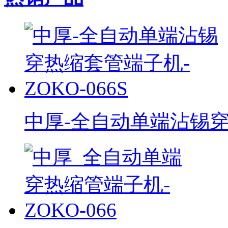
中厚-全自动单端沾锡穿热