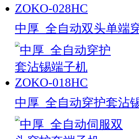
中厚_全自动双头单端穿护
中厚_全自动穿护套沾锡端