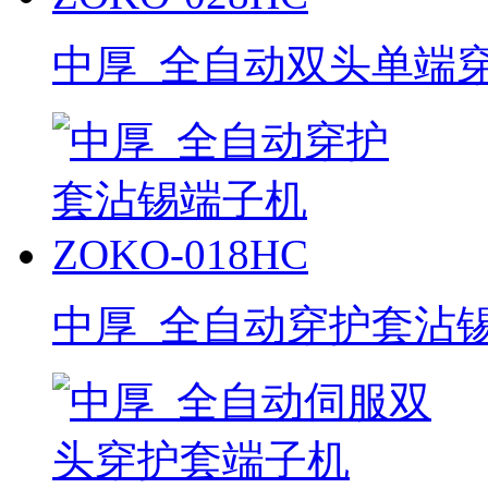
中厚_全自动双头单端穿护
中厚_全自动穿护套沾锡端