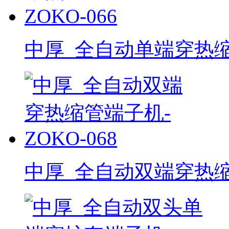
中厚_全自动单端穿热缩管
中厚_全自动双端穿热缩管