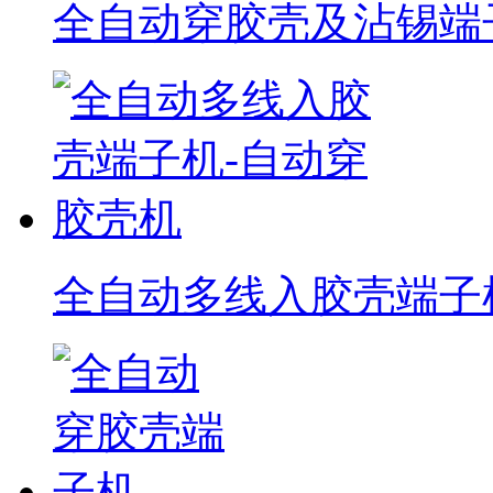
全自动穿胶壳及沾锡端
全自动多线入胶壳端子