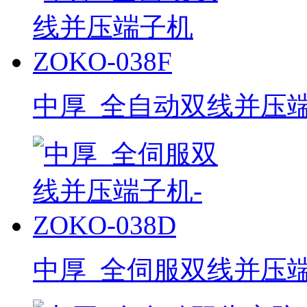
中厚_全自动双线并压端子机
中厚_全伺服双线并压端子