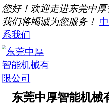
您好！欢迎走进东莞中厚
我们将竭诚为您服务！
中
系我们
东莞中厚智能机械