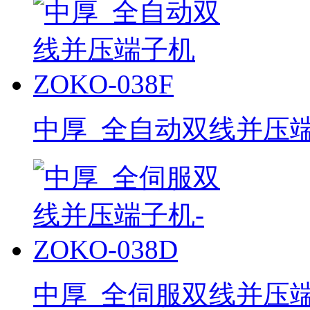
中厚_全自动双线并压端子机
中厚_全伺服双线并压端子