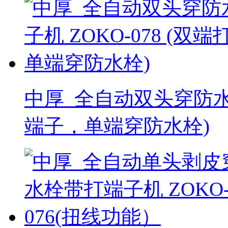
中厚_全自动双头穿防水栓
端子，单端穿防水栓)