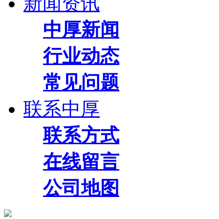
新闻资讯
中厚新闻
行业动态
常见问题
联系中厚
联系方式
在线留言
公司地图