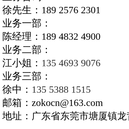
徐先生：
189 2576 2301
业务一部：
陈经理
：189 4832 4900
业务二部：
江小姐：
135 4693 9076
业务三部：
徐中：
135 5388 1515
邮箱：zokocn@163.com
地址：
广东省东莞市塘厦镇龙背