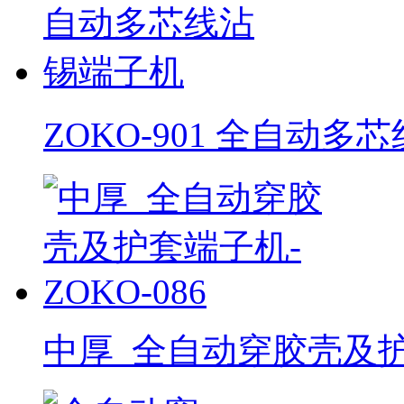
ZOKO-901 全自动
中厚_全自动穿胶壳及护套