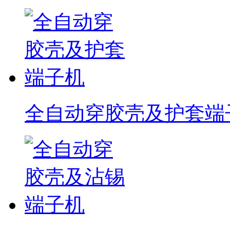
全自动穿胶壳及护套端