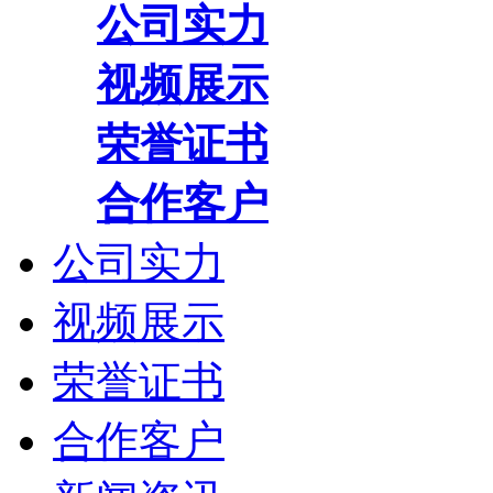
公司实力
视频展示
荣誉证书
合作客户
公司实力
视频展示
荣誉证书
合作客户