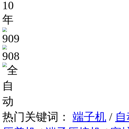
热门关键词：
端子机
/
自