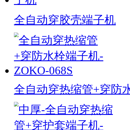
全自动穿胶壳端子机
全自动穿热缩管+穿防水栓